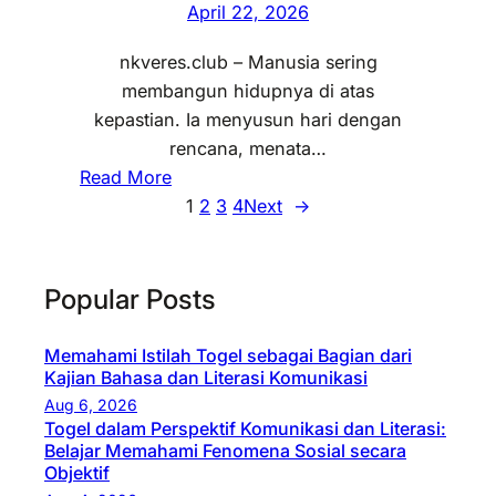
s
s
n
April 22, 2026
n
e
r
e
i
i
g
d
b
K
l
nkveres.club – Manusia sering
P
S
a
a
r
O
membangun hidupnya di atas
u
u
n
g
i
n
kepastian. Ia menyusun hari dengan
b
n
g
a
t
l
rencana, menata…
l
y
P
i
i
i
:
Read More
i
i
s
P
s
n
T
1
2
3
4
Next
→
k
d
i
a
e
o
,
a
k
n
d
g
d
l
o
t
e
e
Popular Posts
a
a
l
u
n
l
n
m
o
l
g
d
Memahami Istilah Togel sebagai Bagian dari
P
P
g
a
a
Kajian Bahasa dan Literasi Komunikasi
a
e
e
i
n
n
Aug 6, 2026
n
n
r
?
S
Togel dalam Perspektif Komunikasi dan Literasi:
P
S
t
j
Belajar Memahami Fenomena Sosial secara
u
e
e
i
Objektif
a
n
n
l