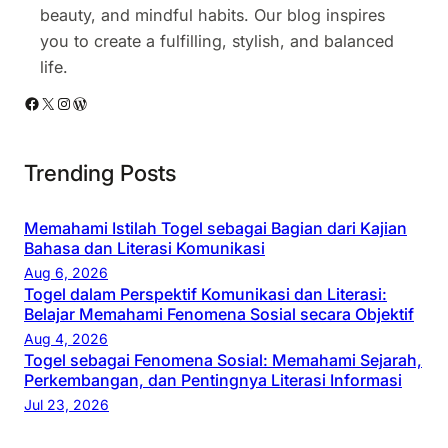
beauty, and mindful habits. Our blog inspires
E
H
i
you to create a fulfilling, stylish, and balanced
r
a
a
life.
a
r
n
D
a
Facebook
X
Instagram
WordPress
,
i
p
M
g
a
e
Trending Posts
i
n
n
t
S
y
a
Memahami Istilah Togel sebagai Bagian dari Kajian
e
u
Bahasa dan Literasi Komunikasi
l
s
s
Aug 6, 2026
2
a
u
Togel dalam Perspektif Komunikasi dan Literasi:
0
a
n
Belajar Memahami Fenomena Sosial secara Objektif
2
t
S
Aug 4, 2026
6
d
Togel sebagai Fenomena Sosial: Memahami Sejarah,
t
Perkembangan, dan Pentingnya Literasi Informasi
a
r
Jul 23, 2026
n
a
A
t