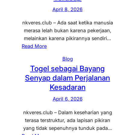
s
A
n
r
April 8, 2026
e
n
y
l
b
t
nkveres.club – Ada saat ketika manusia
i
i
a
a
merasa lelah bukan karena pekerjaan,
d
h
g
r
melainkan karena pikirannya sendiri…
a
a
a
a
:
Read More
l
t
i
P
T
a
,
B
Blog
i
o
m
M
i
Togel sebagai Bayang
k
g
D
a
s
i
Senyap dalam Perjalanan
e
i
n
i
r
l
r
Kesadaran
u
k
a
d
i
s
a
n
April 6, 2026
a
i
n
y
n
a
nkveres.club – Dalam keseharian yang
H
a
J
M
terasa terstruktur, ada lapisan pikiran
a
n
e
e
yang tidak sepenuhnya tunduk pada…
l
g
j
n