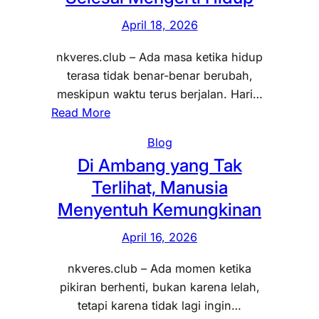
r
April 18, 2026
a
B
nkveres.club – Ada masa ketika hidup
a
terasa tidak benar-benar berubah,
y
meskipun waktu terus berjalan. Hari…
a
:
Read More
n
T
g
Blog
o
d
Di Ambang yang Tak
g
a
Terlihat, Manusia
e
n
l
Menyentuh Kemungkinan
N
d
y
April 16, 2026
a
a
n
t
nkveres.club – Ada momen ketika
S
a
pikiran berhenti, bukan karena lelah,
u
:
tetapi karena tidak lagi ingin…
n