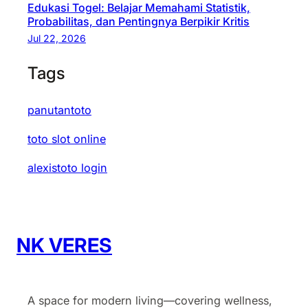
a
e
r
Edukasi Togel: Belajar Memahami Statistik,
s
l
Probabilitas, dan Pentingnya Berpikir Kritis
n
u
i
i
Jul 22, 2026
g
s
k
k
u
B
Tags
o
P
r
e
T
i
a
r
o
l
panutantoto
i
p
g
i
K
u
toto slot online
e
h
e
t
l
a
t
alexistoto login
a
O
n
i
r
n
:
d
l
A
a
i
n
k
NK VERES
n
t
p
e
a
a
d
r
s
A space for modern living—covering wellness,
i
a
t