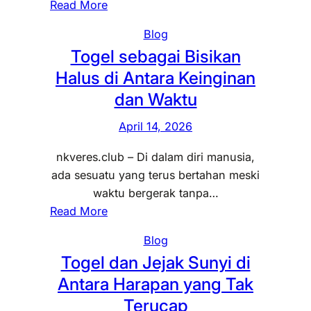
T
:
Read More
y
o
D
i
Blog
g
i
y
Togel sebagai Bisikan
e
A
a
Halus di Antara Keinginan
l
m
n
s
b
dan Waktu
g
e
a
M
April 14, 2026
b
n
e
a
g
nkveres.club – Di dalam diri manusia,
n
g
y
ada sesuatu yang terus bertahan meski
g
a
a
waktu bergerak tanpa…
e
i
n
:
Read More
n
A
g
T
d
l
T
Blog
o
a
u
a
Togel dan Jejak Sunyi di
g
p
r
k
Antara Harapan yang Tak
e
d
S
T
l
Terucap
i
u
e