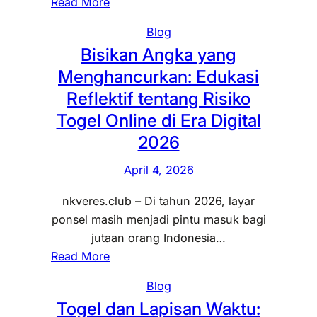
:
Read More
u
T
a
y
T
s
i
k
Blog
e
o
d
d
S
Bisikan Angka yang
n
g
i
a
u
t
Menghancurkan: Edukasi
e
A
k
n
u
l
Reflektif tentang Risiko
n
P
y
h
s
t
Togel Online di Era Digital
e
i
K
e
a
r
2026
d
e
b
r
n
i
m
a
a
April 4, 2026
a
A
u
g
K
h
n
n
nkveres.club – Di tahun 2026, layar
a
e
S
t
g
ponsel masih menjadi pintu masuk bagi
i
i
e
a
k
jutaan orang Indonesia…
B
n
l
r
i
:
Read More
a
g
e
a
n
B
y
i
s
Blog
H
a
i
a
n
a
Togel dan Lapisan Waktu:
a
n
s
n
a