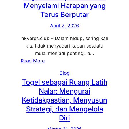
i
r
Menyelami Harapan yang
i
g
n
M
a
k
Terus Berputar
S
d
e
p
a
e
a
n
a
April 2, 2026
n
n
n
g
n
A
y
W
e
nkveres.club – Dalam hidup, sering kali
y
n
a
a
r
kita tidak menyadari kapan sesuatu
a
g
p
k
t
mulai menjadi penting. Ia…
n
k
d
t
:
i
Read More
g
a
a
u
T
H
T
y
Blog
l
o
i
a
a
Togel sebagai Ruang Latih
a
g
d
k
n
m
Nalar: Mengurai
e
u
T
g
P
l
p
Ketidakpastian, Menyusun
e
M
e
d
Strategi, dan Mengelola
r
e
r
a
u
Diri
n
j
n
c
g
a
L