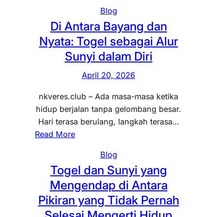
Blog
Di Antara Bayang dan
Nyata: Togel sebagai Alur
Sunyi dalam Diri
April 20, 2026
nkveres.club – Ada masa-masa ketika
hidup berjalan tanpa gelombang besar.
Hari terasa berulang, langkah terasa…
:
Read More
D
Blog
i
Togel dan Sunyi yang
A
Mengendap di Antara
n
t
Pikiran yang Tidak Pernah
a
Selesai Mengerti Hidup