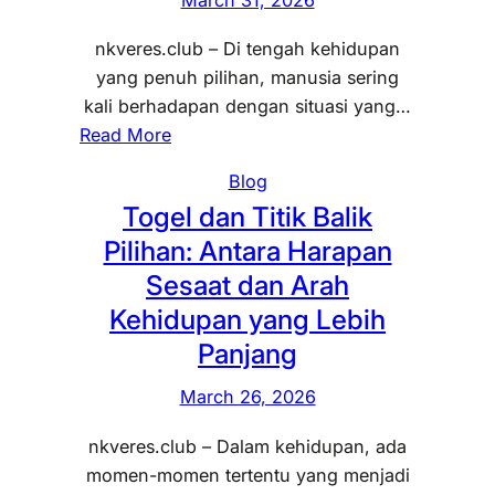
March 31, 2026
a
h
l
a
p
a
a
nkveres.club – Di tengah kehidupan
p
n
n
yang penuh pilihan, manusia sering
i
c
a
kali berhadapan dengan situasi yang…
s
u
n
:
Read More
a
r
K
T
n
Blog
k
e
o
W
Togel dan Titik Balik
a
s
g
a
n
Pilihan: Antara Harapan
a
e
k
:
d
l
Sesaat dan Arah
t
E
a
s
u
Kehidupan yang Lebih
d
r
e
:
Panjang
u
a
b
M
k
n
a
March 26, 2026
e
a
g
n
s
nkveres.club – Dalam kehidupan, ada
a
y
i
momen-momen tertentu yang menjadi
i
e