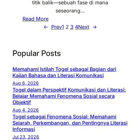
R
titik balik—sebuah fase di mana
R
l
e
seseorang…
u
a
f
:
Read More
a
m
l
T
←
Prev
1
2
3
4
Next
→
n
i
e
o
g
H
k
g
L
a
t
e
Popular Posts
a
r
i
l
t
a
f
d
i
Memahami Istilah Togel sebagai Bagian dari
p
t
Kajian Bahasa dan Literasi Komunikasi
a
h
a
e
Aug 6, 2026
n
N
n
Togel dalam Perspektif Komunikasi dan Literasi:
n
T
a
y
Belajar Memahami Fenomena Sosial secara
t
i
l
Objektif
a
a
t
a
Aug 4, 2026
n
n
i
Togel sebagai Fenomena Sosial: Memahami
r
g
Sejarah, Perkembangan, dan Pentingnya Literasi
g
k
:
T
Informasi
R
B
M
e
Jul 23, 2026
i